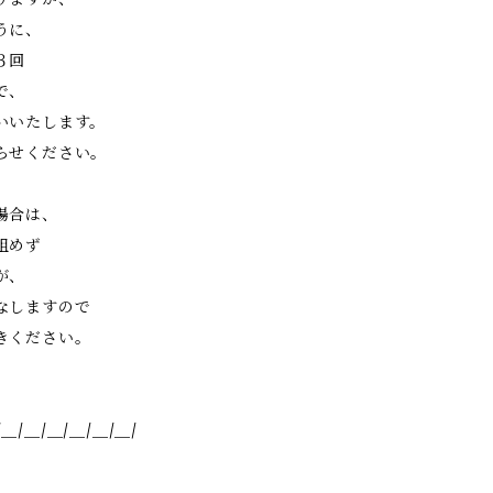
うに、
３回
で、
いいたします。
らせください。
場合は、
組めず
が、
なしますので
きください。
/＿/＿/＿/＿/＿/＿/