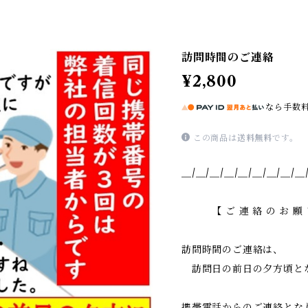
訪問時間のご連絡
¥2,800
なら
手数
この商品は
送料無料
です。
＿/＿/＿/＿/＿/＿/＿/＿/＿
【 ご 連 絡 の お 願 い
訪問時間のご連絡は、
訪問日の前日の夕方頃と
携帯電話からのご連絡とな