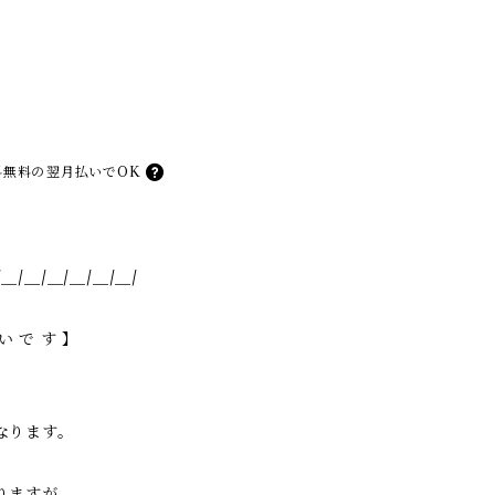
料無料の
翌月払いでOK
/＿/＿/＿/＿/＿/＿/
 で す 】
なります。
りますが、