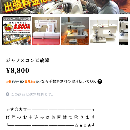
1
/5
ジャノメコンビ故障
¥8,800
なら
手数料無料の
翌月払いでOK
この商品は
送料無料
です。
┏★☆★☆━━━━━━━━━━━━━━━┓
修 理 の お 申 込 み は お 電 話 で 承 り ま す
┗━━━━━━━━━━━━━━━☆★☆★┛