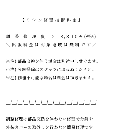
【 ミ シ ン 修 理 技 術 料 金 】
調 整 修 理 費 ⇒ ８,８００円 (税込)
＼ 出 張 料 金 は 対 象 地 域 は 無 料 で す ／
※注) 部品交換を伴う場合は別途申し受けます。
※注) 分解掃除はスタッフにお尋ねください。
※注) 修理不可能な場合は料金は頂きません。
＿/＿/＿/＿/＿/＿/＿/＿/＿/＿/＿/＿/＿/＿/＿/
調整修理は部品交換を伴わない修理で分解や
外装カバーの取外しを行わない簡易修理です。