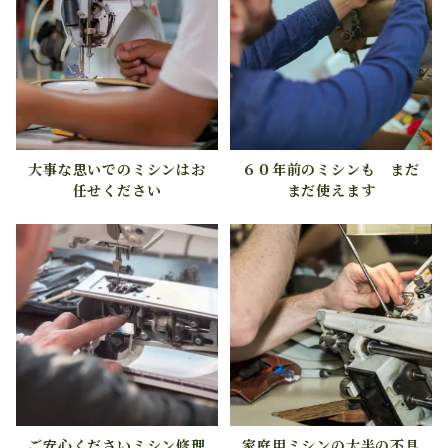
大事な思いでのミシンはお
６０年前のミシンも まだ
任せください
まだ使えます
ご安心くださいミシン修理
家庭用ミシンの大半の不具